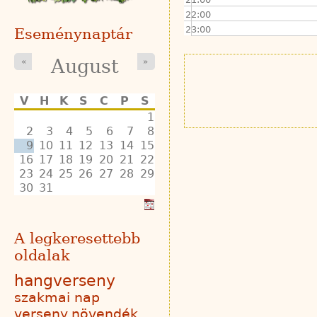
22:00
23:00
Eseménynaptár
August
«
»
V
H
K
S
C
P
S
1
2
3
4
5
6
7
8
9
10
11
12
13
14
15
16
17
18
19
20
21
22
23
24
25
26
27
28
29
30
31
A legkeresettebb
oldalak
hangverseny
szakmai nap
verseny
növendék