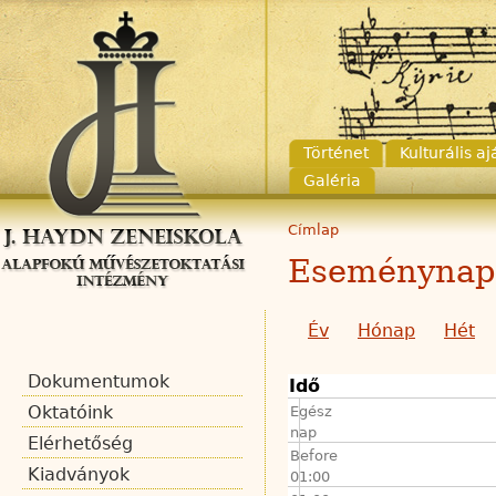
Történet
Kulturális a
Galéria
Címlap
Eseménynap
Év
Hónap
Hét
Dokumentumok
Idő
Oktatóink
Egész
nap
Elérhetőség
Before
Kiadványok
01:00