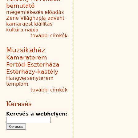
bemutató
megemlékezés
előadás
Zene Világnapja
advent
kamaraest
kiállítás
kultúra napja
további címkék
Muzsikaház
Kamaraterem
Fertőd-Eszterháza
Esterházy-kastély
Hangversenyterem
templom
további címkék
Keresés
Keresés a webhelyen: