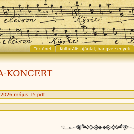
Történet
Kulturális ajánlat, hangversenyek
A-KONCERT
026 május 15.pdf