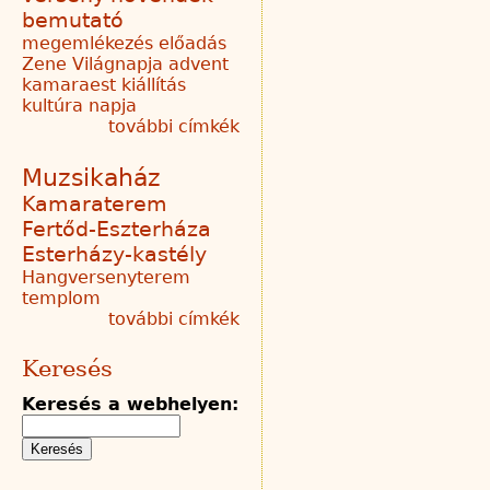
bemutató
megemlékezés
előadás
Zene Világnapja
advent
kamaraest
kiállítás
kultúra napja
további címkék
Muzsikaház
Kamaraterem
Fertőd-Eszterháza
Esterházy-kastély
Hangversenyterem
templom
további címkék
Keresés
Keresés a webhelyen: