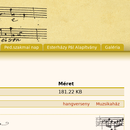
Ped.szakmai nap
Esterházy Pál Alapítvány
Galéria
Méret
181.22 KB
hangverseny
Muzsikaház