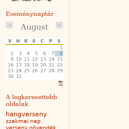
Eseménynaptár
August
«
»
V
H
K
S
C
P
S
1
2
3
4
5
6
7
8
9
10
11
12
13
14
15
16
17
18
19
20
21
22
23
24
25
26
27
28
29
30
31
A legkeresettebb
oldalak
hangverseny
szakmai nap
verseny
növendék