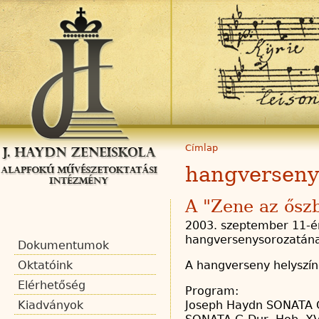
Címlap
hangverseny
A "Zene az ősz
2003. szeptember 11-én
hangversenysorozatának
Dokumentumok
A hangverseny helyszín
Oktatóink
Elérhetőség
Program:
Joseph Haydn SONATA G
Kiadványok