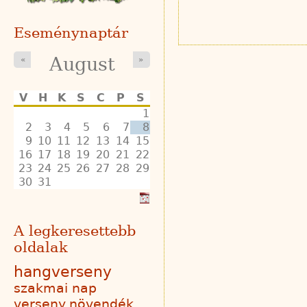
Eseménynaptár
August
«
»
V
H
K
S
C
P
S
1
2
3
4
5
6
7
8
9
10
11
12
13
14
15
16
17
18
19
20
21
22
23
24
25
26
27
28
29
30
31
A legkeresettebb
oldalak
hangverseny
szakmai nap
verseny
növendék