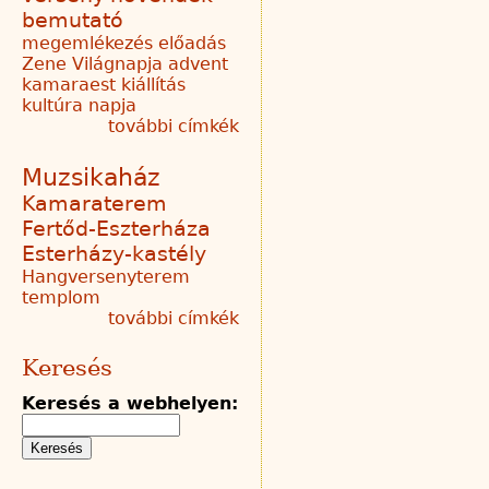
bemutató
megemlékezés
előadás
Zene Világnapja
advent
kamaraest
kiállítás
kultúra napja
további címkék
Muzsikaház
Kamaraterem
Fertőd-Eszterháza
Esterházy-kastély
Hangversenyterem
templom
további címkék
Keresés
Keresés a webhelyen: