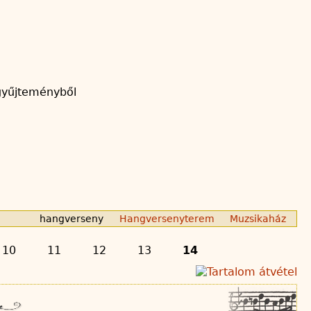
 gyűjteményből
hangverseny
Hangversenyterem
Muzsikaház
10
11
12
13
14