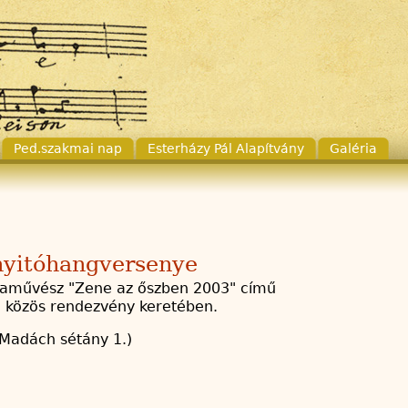
Ped.szakmai nap
Esterházy Pál Alapítvány
Galéria
nyitóhangversenye
goraművész "Zene az őszben 2003" című
l közös rendezvény keretében.
 Madách sétány 1.)