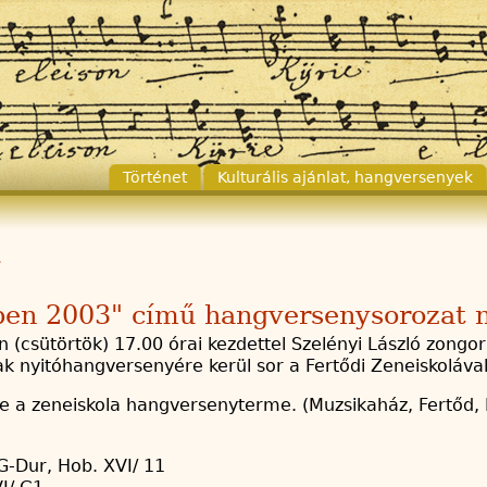
Történet
Kulturális ajánlat, hangversenyek
ben 2003" című hangversenysorozat 
 (csütörtök) 17.00 órai kezdettel Szelényi László zon
 nyitóhangversenyére kerül sor a Fertődi Zeneiskoláva
e a zeneiskola hangversenyterme. (Muzsikaház, Fertőd,
-Dur, Hob. XVI/ 11