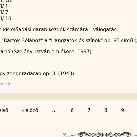
I/ G1
I/ 1
I/ 7
I/ 10
n kis előadási darab kezdők számára - válogatás
s "Bartók Bélához" a "Hangzatok és színek" op. 95 című
áció (Szelényi István emlékére, 1997)
gy zongoradarab op. 3. (1943)
er 2.
első
‹ előző
…
6
7
8
9