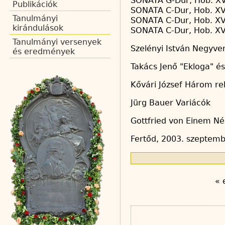
SONATA G-Dur, Hob. XV
Publikációk
SONATA C-Dur, Hob. XV
Tanulmányi
SONATA C-Dur, Hob. XV
kirándulások
SONATA C-Dur, Hob. XV
Tanulmányi versenyek
Szelényi István Negyve
és eredmények
Takács Jenő "Ekloga" é
Kővári József Három rel
Jürg Bauer Variácók
Gottfried von Einem Né
Fertőd, 2003. szeptemb
« 