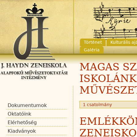
Történet
Kulturális a
Galéria
MAGAS SZ
ISKOLÁNK
MŰVÉSZET
1 csatolmány
Dokumentumok
Oktatóink
EMLÉKKÖN
Elérhetőség
ZENEISKOL
Kiadványok