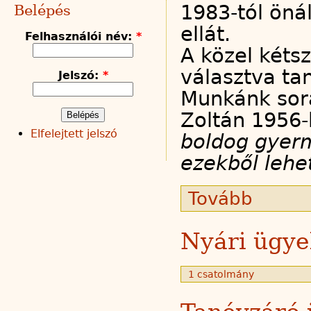
1983-tól önál
Belépés
ellát.
Felhasználói név:
*
A közel kétsz
választva ta
Jelszó:
*
Munkánk sor
Zoltán 1956-b
Elfelejtett jelszó
boldog gyerm
ezekből lehe
Tovább
Nyári ügye
1 csatolmány