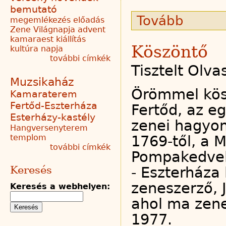
bemutató
Tovább
megemlékezés
előadás
Zene Világnapja
advent
kamaraest
kiállítás
Köszöntő
kultúra napja
további címkék
Tisztelt Olva
Muzsikaház
Örömmel kös
Kamaraterem
Fertőd-Eszterháza
Fertőd, az e
Esterházy-kastély
zenei hagyo
Hangversenyterem
1769-től, a M
templom
további címkék
Pompakedvelő
- Eszterháza 
Keresés
zeneszerző, 
Keresés a webhelyen:
ahol ma zene
1977.