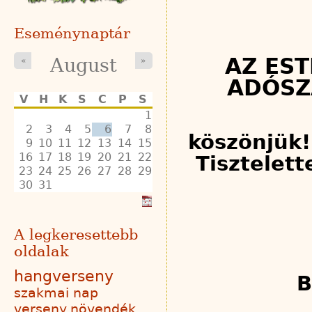
Eseménynaptár
AZ ES
August
«
»
ADÓS
V
H
K
S
C
P
S
1
2
3
4
5
6
7
8
köszönjük!
9
10
11
12
13
14
15
16
17
18
19
20
21
22
Tisztelett
23
24
25
26
27
28
29
30
31
A legkeresettebb
oldalak
hangverseny
B
szakmai nap
Ber
verseny
növendék