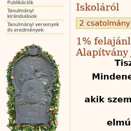
Publikációk
Iskoláról
Tanulmányi
kirándulások
2 csatolmány
Tanulmányi versenyek
és eredmények
1% felaján
Alapítvány
Tis
Mindene
akik sze
elmúl