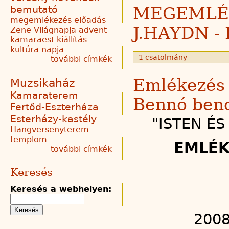
bemutató
MEGEMLÉ
megemlékezés
előadás
J.HAYDN -
Zene Világnapja
advent
kamaraest
kiállítás
kultúra napja
1 csatolmány
további címkék
Emlékezés 
Muzsikaház
Kamaraterem
Bennó benc
Fertőd-Eszterháza
Esterházy-kastély
"ISTEN É
Hangversenyterem
templom
EMLÉK
további címkék
Keresés
Keresés a webhelyen:
2008