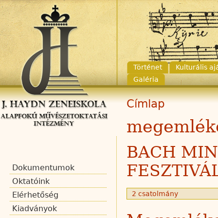
Történet
Kulturális a
Galéria
Címlap
megemlék
BACH MI
FESZTIVÁ
Dokumentumok
Oktatóink
2 csatolmány
Elérhetőség
Kiadványok