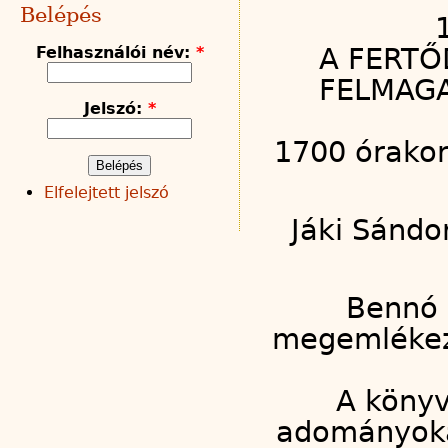
Belépés
A FERTŐ
Felhasználói név:
*
FELMAGA
Jelszó:
*
1700 órak
Elfelejtett jelszó
Jáki Sándo
Bennó 
megemlékez
A könyv
adományokat