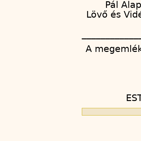
Pál Ala
Lövő és Vid
____________
A megemlék
ES