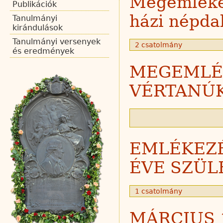
Megemlékez
Publikációk
házi népda
Tanulmányi
kirándulások
Tanulmányi versenyek
2 csatolmány
és eredmények
MEGEMLÉK
VÉRTANÚ
EMLÉKEZÉ
ÉVE SZÜL
1 csatolmány
MÁRCIUS 