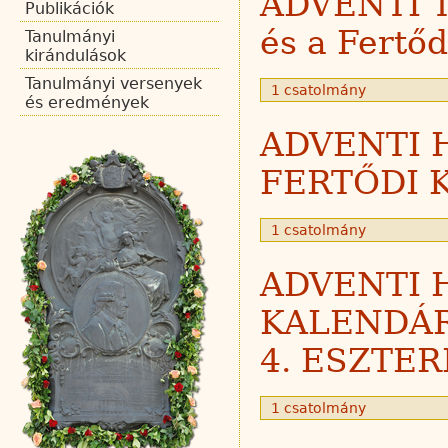
ADVENTI 
Publikációk
és a Fertő
Tanulmányi
kirándulások
Tanulmányi versenyek
1 csatolmány
és eredmények
ADVENTI 
FERTŐDI 
1 csatolmány
ADVENTI 
KALENDÁR
4. ESZTE
1 csatolmány