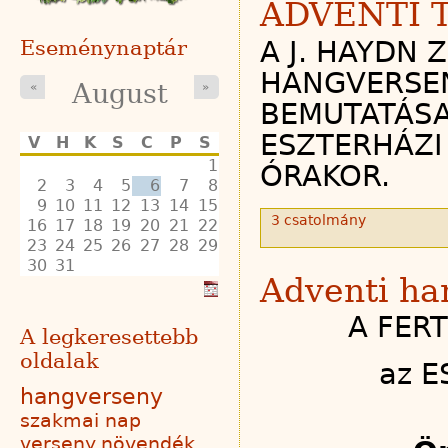
ADVENTI 
A J. HAYDN 
Eseménynaptár
HANGVERSEN
August
«
»
BEMUTATÁSA
ESZTERHÁZI 
V
H
K
S
C
P
S
1
ÓRAKOR.
2
3
4
5
6
7
8
9
10
11
12
13
14
15
3 csatolmány
16
17
18
19
20
21
22
23
24
25
26
27
28
29
30
31
Adventi ha
A FERT
A legkeresettebb
oldalak
az E
hangverseny
szakmai nap
verseny
növendék