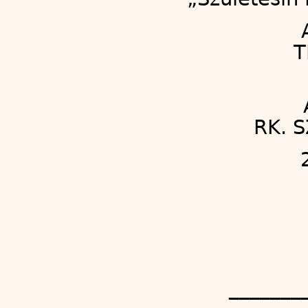
T
RK. 
_______