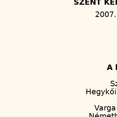
SZENT KE
2007.
A 
S
Hegykői 
Varga 
Németh 