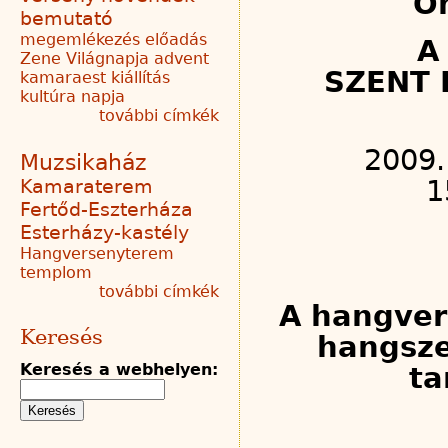
Ön
bemutató
megemlékezés
előadás
A
Zene Világnapja
advent
SZENT 
kamaraest
kiállítás
kultúra napja
további címkék
2009.
Muzsikaház
1
Kamaraterem
Fertőd-Eszterháza
Esterházy-kastély
Hangversenyterem
templom
további címkék
A hangver
Keresés
hangsze
Keresés a webhelyen:
ta