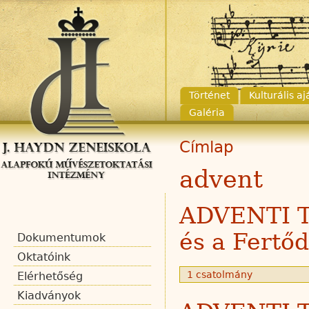
Történet
Kulturális a
Galéria
Címlap
advent
ADVENTI 
és a Fertő
Dokumentumok
Oktatóink
1 csatolmány
Elérhetőség
Kiadványok