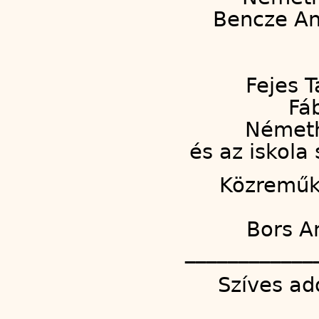
Bencze An
Fejes T
Fá
Németh
és az iskola 
Közreműkö
Bors A
____________
Szíves ad