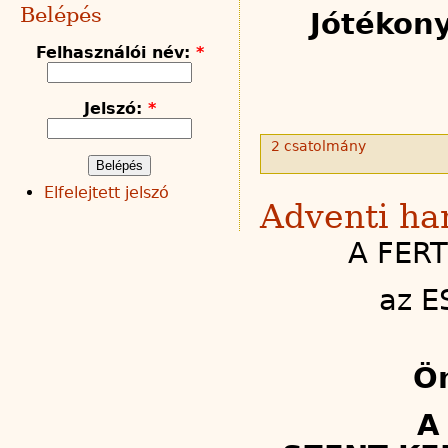
Belépés
Jótékon
Felhasználói név:
*
Jelszó:
*
2 csatolmány
Elfelejtett jelszó
Adventi ha
A FERT
az E
Ön
A