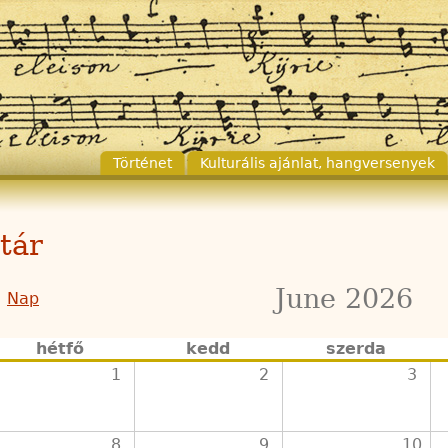
Történet
Kulturális ajánlat, hangversenyek
tár
June 2026
Nap
hétfő
kedd
szerda
1
2
3
8
9
10