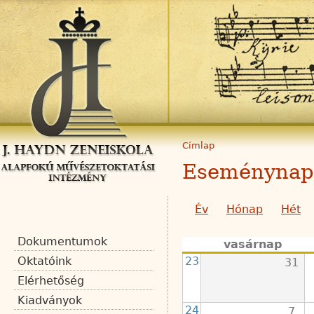
Címlap
Eseménynap
Év
Hónap
Hét
Dokumentumok
vasárnap
23
Oktatóink
31
Elérhetőség
Kiadványok
24
7