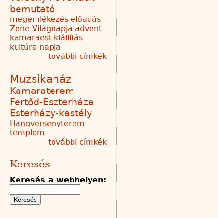
bemutató
megemlékezés
előadás
Zene Világnapja
advent
kamaraest
kiállítás
kultúra napja
további címkék
Muzsikaház
Kamaraterem
Fertőd-Eszterháza
Esterházy-kastély
Hangversenyterem
templom
további címkék
Keresés
Keresés a webhelyen: