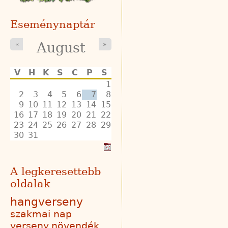
Eseménynaptár
August
«
»
V
H
K
S
C
P
S
1
2
3
4
5
6
7
8
9
10
11
12
13
14
15
16
17
18
19
20
21
22
23
24
25
26
27
28
29
30
31
A legkeresettebb
oldalak
hangverseny
szakmai nap
verseny
növendék