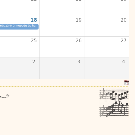
18
19
20
anévzáró ünnepség és hangverseny
Dátum
2026, June 18 - 17:00
25
26
27
2
3
4