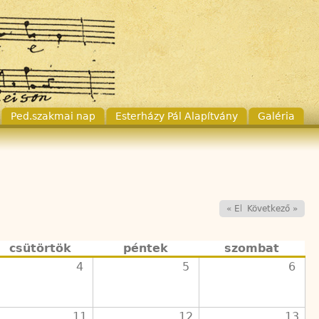
Ped.szakmai nap
Esterházy Pál Alapítvány
Galéria
« Előző
Következő »
csütörtök
péntek
szombat
4
5
6
11
12
13