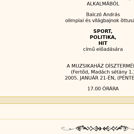
ALKALMÁBÓL
Balczó András
olimpiai és világbajnok öttus
SPORT,
POLITIKA,
HIT
című előadására
A MUZSIKAHÁZ DÍSZTERMÉ
(Fertőd, Madách sétány 1.
2005. JANUÁR 21-ÉN, (PÉNT
17.00 ÓRÁRA