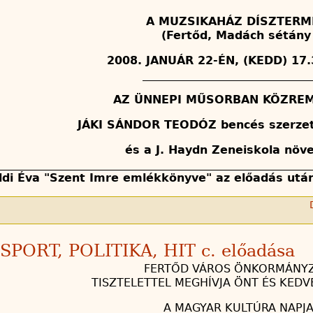
A MUZSIKAHÁZ DÍSZTERM
(Fertőd, Madách sétány 
2008. JANUÁR 22-ÉN, (KEDD) 17
______________________________
AZ ÜNNEPI MŰSORBAN KÖZREM
JÁKI SÁNDOR TEODÓZ bencés szerzet
és a J. Haydn Zeneiskola növ
________________________________________________________
ldi Éva "Szent Imre emlékkönyve" az előadás utá
 SPORT, POLITIKA, HIT c. előadása
FERTŐD VÁROS ÖNKORMÁNY
TISZTELETTEL MEGHÍVJA ÖNT ÉS KEDV
A MAGYAR KULTÚRA NAPJ