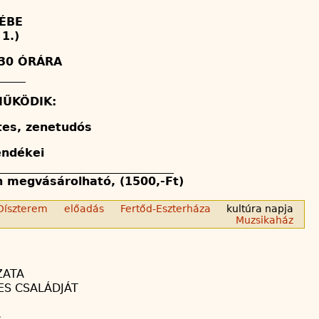
ÉBE
1.)
.30 ÓRÁRA
_____
ŰKÖDIK:
es, zenetudós
endékei
_______________________________
n megvásárolható, (1500,-Ft)
Díszterem
előadás
Fertőd-Eszterháza
kultúra napja
Muzsikaház
ZATA
ES CSALÁDJÁT
A