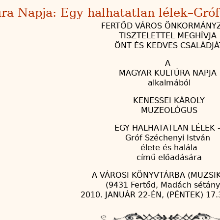
a Napja: Egy halhatatlan lélek–Gróf 
FERTŐD VÁROS ÖNKORMÁNY
TISZTELETTEL MEGHÍVJA
ÖNT ÉS KEDVES CSALÁDJÁ
A
MAGYAR KULTÚRA NAPJA
alkalmából
KENESSEI KÁROLY
MUZEOLÓGUS
EGY HALHATATLAN LÉLEK 
Gróf Széchenyi István
élete és halála
című előadására
A VÁROSI KÖNYVTÁRBA (MUZSI
(9431 Fertőd, Madách sétány
2010. JANUÁR 22-ÉN, (PÉNTEK) 17