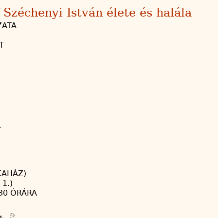
Széchenyi István élete és halála
ZATA
T
–
KAHÁZ)
 1.)
.30 ÓRÁRA