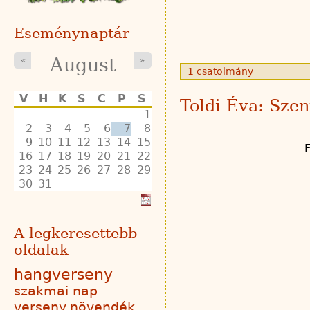
Eseménynaptár
August
«
»
1 csatolmány
V
H
K
S
C
P
S
Toldi Éva: Sze
1
2
3
4
5
6
7
8
9
10
11
12
13
14
15
16
17
18
19
20
21
22
23
24
25
26
27
28
29
30
31
A legkeresettebb
oldalak
hangverseny
szakmai nap
verseny
növendék