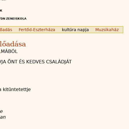
IK
YDN ZENEISKOLA
lőadás
Fertőd-Eszterháza
kultúra napja
Muzsikaház
előadása
ALMÁBÓL
JA ÖNT ÉS KEDVES CSALÁDJÁT
 kitüntetettje
re
ban