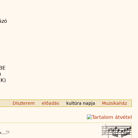
ázó
BE
)
EK)
Díszterem
előadás
kultúra napja
Muzsikaház