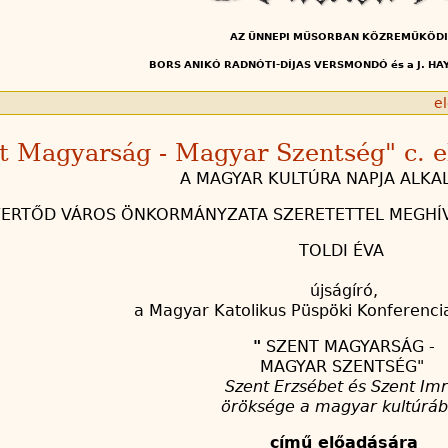
AZ ÜNNEPI MŰSORBAN KÖZREMŰKÖD
BORS ANIKÓ RADNÓTI-DÍJAS VERSMONDÓ és a J. HA
e
nt Magyarság - Magyar Szentség" c. 
A MAGYAR KULTÚRA NAPJA ALK
FERTŐD VÁROS ÖNKORMÁNYZATA SZERETETTEL MEGHÍV
TOLDI ÉVA
újságíró,
a Magyar Katolikus Püspöki Konferencia
"
SZENT MAGYARSÁG -
MAGYAR SZENTSÉG"
Szent Erzsébet és Szent Im
öröksége a magyar kultúrá
című előadására