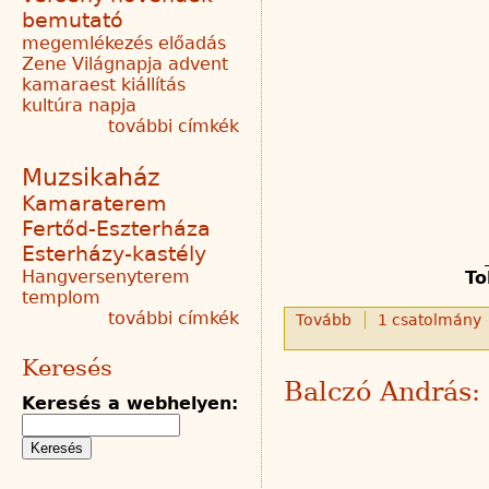
bemutató
megemlékezés
előadás
Zene Világnapja
advent
kamaraest
kiállítás
kultúra napja
további címkék
Muzsikaház
Kamaraterem
Fertőd-Eszterháza
Esterházy-kastély
Hangversenyterem
To
templom
további címkék
Tovább
1 csatolmány
Keresés
Balczó András:
Keresés a webhelyen: