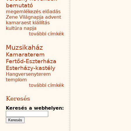
bemutató
megemlékezés
előadás
Zene Világnapja
advent
kamaraest
kiállítás
kultúra napja
további címkék
Muzsikaház
Kamaraterem
Fertőd-Eszterháza
Esterházy-kastély
Hangversenyterem
templom
további címkék
Keresés
Keresés a webhelyen: