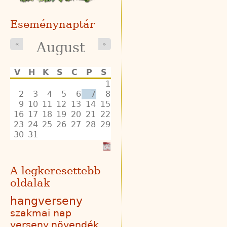
Eseménynaptár
August
«
»
V
H
K
S
C
P
S
1
2
3
4
5
6
7
8
9
10
11
12
13
14
15
16
17
18
19
20
21
22
23
24
25
26
27
28
29
30
31
A legkeresettebb
oldalak
hangverseny
szakmai nap
verseny
növendék