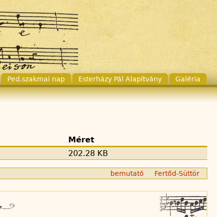
Ped.szakmai nap
Esterházy Pál Alapítvány
Galéria
Méret
202.28 KB
bemutató
Fertőd-Süttör