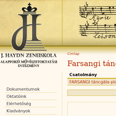
Címlap
Farsangi tá
Csatolmány
FARSANGI táncgála-pla
Dokumentumok
Oktatóink
Elérhetőség
Kiadványok