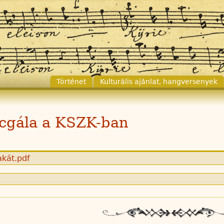
Történet
Kulturális ajánlat, hangversenyek
ncgála a KSZK-ban
kát.pdf