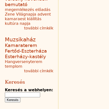
bemutató
megemlékezés
előadás
Zene Világnapja
advent
kamaraest
kiállítás
kultúra napja
további címkék
Muzsikaház
Kamaraterem
Fertőd-Eszterháza
Esterházy-kastély
Hangversenyterem
templom
további címkék
Keresés
Keresés a webhelyen: