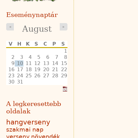
Eseménynaptár
August
«
»
V
H
K
S
C
P
S
1
2
3
4
5
6
7
8
9
10
11
12
13
14
15
16
17
18
19
20
21
22
23
24
25
26
27
28
29
30
31
A legkeresettebb
oldalak
hangverseny
szakmai nap
verseny
növendék