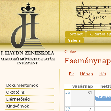
Történet
Kulturális a
Galéria
Címlap
Eseménynap
Év
Hónap
Hét
Dokumentumok
vasárnap
hétf
36
Oktatóink
31
TANÉVKEZD
Elérhetőség
Kiadványok
37
7