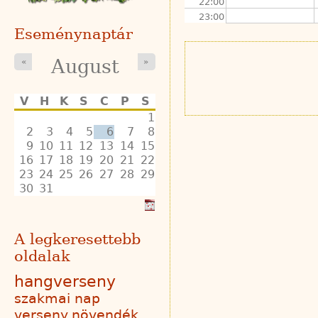
22:00
23:00
Eseménynaptár
August
«
»
V
H
K
S
C
P
S
1
2
3
4
5
6
7
8
9
10
11
12
13
14
15
16
17
18
19
20
21
22
23
24
25
26
27
28
29
30
31
A legkeresettebb
oldalak
hangverseny
szakmai nap
verseny
növendék