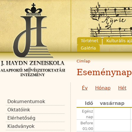
Történet
Kulturális a
Galéria
Címlap
Eseménynap
Év
Hónap
Hét
Dokumentumok
Idő
vasárnap
Oktatóink
Egész
nap
Elérhetőség
Before
Kiadványok
01:00