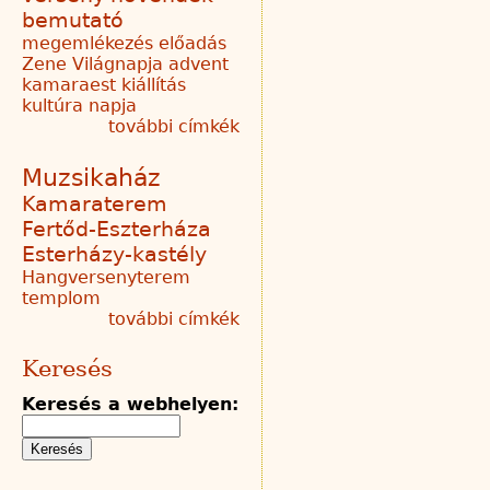
bemutató
megemlékezés
előadás
Zene Világnapja
advent
kamaraest
kiállítás
kultúra napja
további címkék
Muzsikaház
Kamaraterem
Fertőd-Eszterháza
Esterházy-kastély
Hangversenyterem
templom
további címkék
Keresés
Keresés a webhelyen: