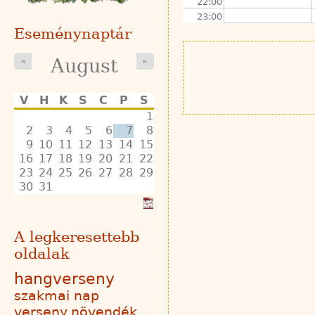
22:00
23:00
Eseménynaptár
August
«
»
V
H
K
S
C
P
S
1
2
3
4
5
6
7
8
9
10
11
12
13
14
15
16
17
18
19
20
21
22
23
24
25
26
27
28
29
30
31
A legkeresettebb
oldalak
hangverseny
szakmai nap
verseny
növendék