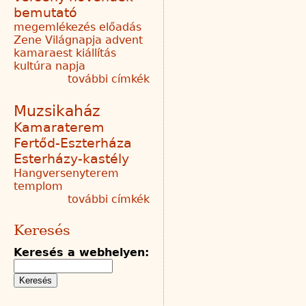
bemutató
megemlékezés
előadás
Zene Világnapja
advent
kamaraest
kiállítás
kultúra napja
további címkék
Muzsikaház
Kamaraterem
Fertőd-Eszterháza
Esterházy-kastély
Hangversenyterem
templom
további címkék
Keresés
Keresés a webhelyen: