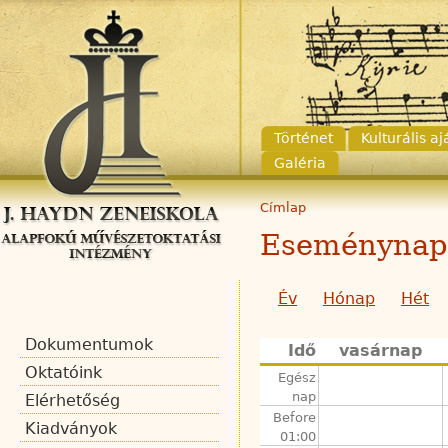
Történet
Kulturális a
Galéria
Címlap
Eseménynap
Év
Hónap
Hét
Dokumentumok
Idő
vasárnap
Oktatóink
Egész
nap
Elérhetőség
Before
Kiadványok
01:00